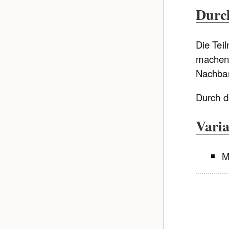
Durc
Die Tei
machen 
Nachbar
Durch d
Varia
M