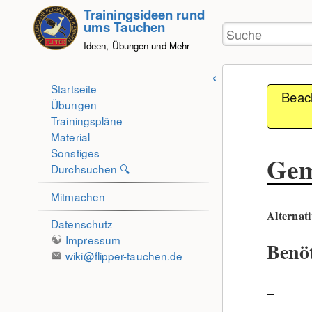
zum
Trainingsideen rund
ums Tauchen
Inhalt
Ideen, Übungen und Mehr
springen
Startseite
Beac
Übungen
Trainingspläne
Material
Sonstiges
Gem
Durchsuchen 🔍
Mitmachen
Alternat
Datenschutz
Impressum
Benöt
wiki@flipper-tauchen.de
–