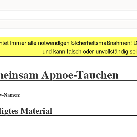
htet immer alle notwendigen Sicherheitsmaßnahmen! D
und kann falsch oder unvollständig se
einsam Apnoe-Tauchen
iv-Namen:
igtes Material