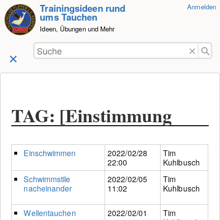
Trainingsideen rund
Anmelden
zum
ums Tauchen
Inhalt
Ideen, Übungen und Mehr
springen
TAG: [Einstimmung
Einschwimmen
2022/02/28
Tim
22:00
Kuhlbusch
Schwimmstile
2022/02/05
Tim
nacheinander
11:02
Kuhlbusch
Wellentauchen
2022/02/01
Tim